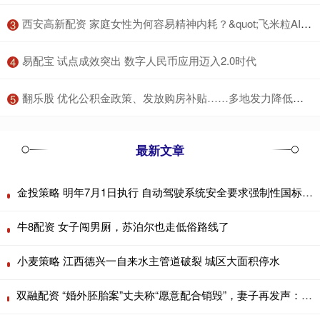
​西安高新配资 家庭女性为何容易精神内耗？&quot;飞米粒AI选咨询师&quot;小程序平台分享_内心_考好_价值
3
​易配宝 试点成效突出 数字人民币应用迈入2.0时代
4
​翻乐股 优化公积金政策、发放购房补贴……多地发力降低购房成本
5
最新文章
金投策略 明年7月1日执行 自动驾驶系统安全要求强制性国标正式发布
牛8配资 女子闯男厕，苏泊尔也走低俗路线了
小麦策略 江西德兴一自来水主管道破裂 城区大面积停水
双融配资 “婚外胚胎案”丈夫称“愿意配合销毁”，妻子再发声：希望他说到做到