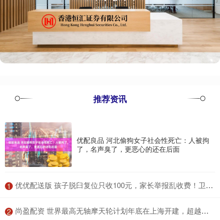
推荐资讯
优配良品 河北偷狗女子社会性死亡：人被拘
了，名声臭了，更恶心的还在后面
​优优配送版 孩子脱臼复位只收100元，家长举报乱收费！卫健委：应收110元，你还少给了！家长拒缴费后离开！
1
​尚盈配资 世界最高无轴摩天轮计划年底在上海开建，超越潍坊“渤海之眼”
2