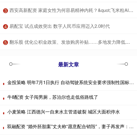
​西安高新配资 家庭女性为何容易精神内耗？&quot;飞米粒AI选咨询师&quot;小程序平台分享_内心_考好_价值
3
​易配宝 试点成效突出 数字人民币应用迈入2.0时代
4
​翻乐股 优化公积金政策、发放购房补贴……多地发力降低购房成本
5
最新文章
金投策略 明年7月1日执行 自动驾驶系统安全要求强制性国标正式发布
牛8配资 女子闯男厕，苏泊尔也走低俗路线了
小麦策略 江西德兴一自来水主管道破裂 城区大面积停水
双融配资 “婚外胚胎案”丈夫称“愿意配合销毁”，妻子再发声：希望他说到做到